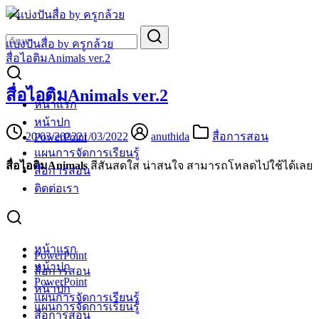
Skip
to
Search
Search
content
for:
แบ่งปันสื่อ by ครูกล้วย
สื่อไอติมAnimals ver.2
สื่อไอติมAnimals ver.2
หน้าแรก
หน้าปก
20/03/2022
21/03/2022
anuthida
สื่อการสอน
PowerPoint
แผนการจัดการเรียนรู้
สื่อไอติมAnimals
สีสันสดใส น่าสนใจ สามารถโหลดไปใช้ได้เลย
สื่อการสอน
ติดต่อเรา
หน้าแรก
PowerPoint
หน้าปก
สื่อการสอน
PowerPoint
หน้าปก
แผนการจัดการเรียนรู้
แผนการจัดการเรียนรู้
สื่อการสอน