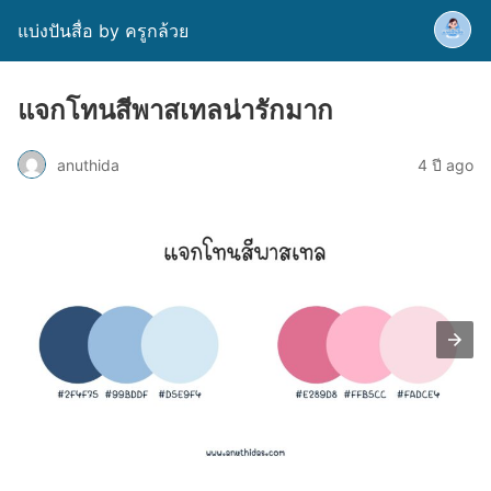
แบ่งปันสื่อ by ครูกล้วย
แจกโทนสีพาสเทลน่ารักมาก
anuthida
4 ปี ago