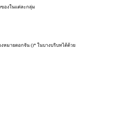
่งของในแต่ละกลุ่ม
ื่องหมายดอกจัน ()* ในบางบริบทได้ด้วย