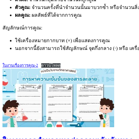
ตัวคูณ:
จำนวนครั้งที่นำจำนวนนั้นมาบวกซ้ำ หรือจำนวนสิ
ผลคูณ:
ผลลัพธ์ที่ได้จากการคูณ
สัญลักษณ์การคูณ:
ใช้เครื่องหมายกากบาท (×) เพื่อแสดงการคูณ
นอกจากนี้ยังสามารถใช้สัญลักษณ์ จุดกึ่งกลาง (⋅) หรือ เคร
ใบงานเรื่องการคูณ-2
ดาวน์โหลด